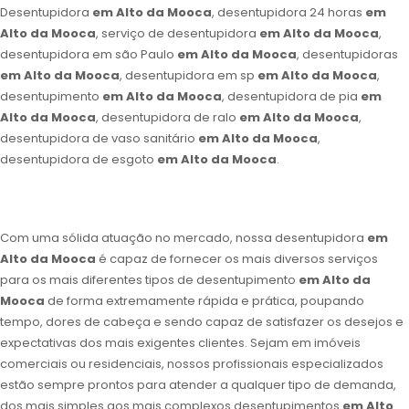
Desentupidora
em Alto da Mooca
, desentupidora 24 horas
em
Alto da Mooca
, serviço de desentupidora
em Alto da Mooca
,
desentupidora em são Paulo
em Alto da Mooca
, desentupidoras
em Alto da Mooca
, desentupidora em sp
em Alto da Mooca
,
desentupimento
em Alto da Mooca
, desentupidora de pia
em
Alto da Mooca
, desentupidora de ralo
em Alto da Mooca
,
desentupidora de vaso sanitário
em Alto da Mooca
,
desentupidora de esgoto
em Alto da Mooca
.
Com uma sólida atuação no mercado, nossa desentupidora
em
Alto da Mooca
é capaz de fornecer os mais diversos serviços
para os mais diferentes tipos de desentupimento
em Alto da
Mooca
de forma extremamente rápida e prática, poupando
tempo, dores de cabeça e sendo capaz de satisfazer os desejos e
expectativas dos mais exigentes clientes. Sejam em imóveis
comerciais ou residenciais, nossos profissionais especializados
estão sempre prontos para atender a qualquer tipo de demanda,
dos mais simples aos mais complexos desentupimentos
em Alto