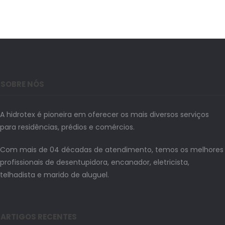
SOBRE NÓS
A hidrotex é pioneira em oferecer os mais diversos serviços
para residências, prédios e comércios.
Com mais de 04 décadas de atendimento, temos os melhores
profissionais de desentupidora, encanador, eletricista,
telhadista e marido de aluguel.
ARTIGOS RECENTES