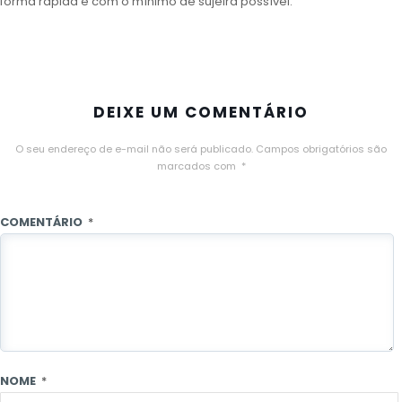
forma rápida e com o mínimo de sujeira possível.
DEIXE UM COMENTÁRIO
O seu endereço de e-mail não será publicado.
Campos obrigatórios são
marcados com
*
COMENTÁRIO
*
NOME
*