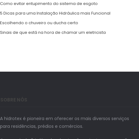
Como evitar entupimento do sistema de esgoto
5 Dicas para uma Instalação Hidráulica mais Funcional
Escolhendo o chuveiro ou ducha certo
Sinais de que está na hora de chamar um eletricista
SOBRE NÓS
A hidrotex é pioneira em oferecer os mais diversos serviços
para residências, prédios e comércios.