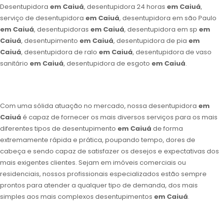
Desentupidora
em Caiuá
, desentupidora 24 horas
em Caiuá
,
serviço de desentupidora
em Caiuá
, desentupidora em são Paulo
em Caiuá
, desentupidoras
em Caiuá
, desentupidora em sp
em
Caiuá
, desentupimento
em Caiuá
, desentupidora de pia
em
Caiuá
, desentupidora de ralo
em Caiuá
, desentupidora de vaso
sanitário
em Caiuá
, desentupidora de esgoto
em Caiuá
.
Com uma sólida atuação no mercado, nossa desentupidora
em
Caiuá
é capaz de fornecer os mais diversos serviços para os mais
diferentes tipos de desentupimento
em Caiuá
de forma
extremamente rápida e prática, poupando tempo, dores de
cabeça e sendo capaz de satisfazer os desejos e expectativas dos
mais exigentes clientes. Sejam em imóveis comerciais ou
residenciais, nossos profissionais especializados estão sempre
prontos para atender a qualquer tipo de demanda, dos mais
simples aos mais complexos desentupimentos
em Caiuá
.