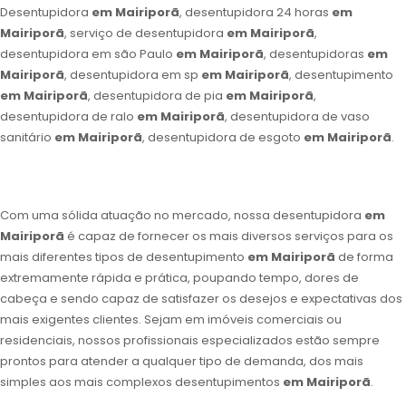
Desentupidora
em Mairiporã
, desentupidora 24 horas
em
Mairiporã
, serviço de desentupidora
em Mairiporã
,
desentupidora em são Paulo
em Mairiporã
, desentupidoras
em
Mairiporã
, desentupidora em sp
em Mairiporã
, desentupimento
em Mairiporã
, desentupidora de pia
em Mairiporã
,
desentupidora de ralo
em Mairiporã
, desentupidora de vaso
sanitário
em Mairiporã
, desentupidora de esgoto
em Mairiporã
.
Com uma sólida atuação no mercado, nossa desentupidora
em
Mairiporã
é capaz de fornecer os mais diversos serviços para os
mais diferentes tipos de desentupimento
em Mairiporã
de forma
extremamente rápida e prática, poupando tempo, dores de
cabeça e sendo capaz de satisfazer os desejos e expectativas dos
mais exigentes clientes. Sejam em imóveis comerciais ou
residenciais, nossos profissionais especializados estão sempre
prontos para atender a qualquer tipo de demanda, dos mais
simples aos mais complexos desentupimentos
em Mairiporã
.