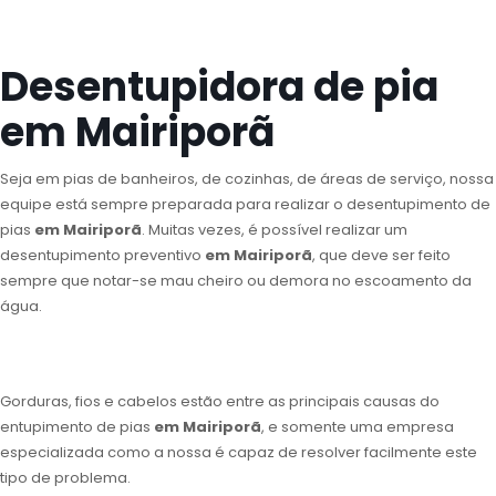
Desentupidora de pia
em Mairiporã
Seja em pias de banheiros, de cozinhas, de áreas de serviço, nossa
equipe está sempre preparada para realizar o desentupimento de
pias
em Mairiporã
. Muitas vezes, é possível realizar um
desentupimento preventivo
em Mairiporã
, que deve ser feito
sempre que notar-se mau cheiro ou demora no escoamento da
água.
Gorduras, fios e cabelos estão entre as principais causas do
entupimento de pias
em Mairiporã
, e somente uma empresa
especializada como a nossa é capaz de resolver facilmente este
tipo de problema.