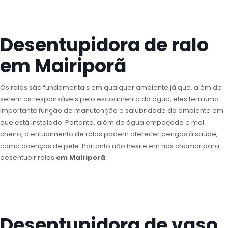
Desentupidora de ralo
em Mairiporã
Os ralos são fundamentais em qualquer ambiente já que, além de
serem os responsáveis pelo escoamento da água, eles tem uma
importante função de manutenção e salubridade do ambiente em
que está instalado. Portanto, além da água empoçada e mal
cheiro, o entupimento de ralos podem oferecer perigos à saúde,
como doenças de pele. Portanto não hesite em nos chamar para
desentupir ralos
em Mairiporã
.
Desentupidora de vaso