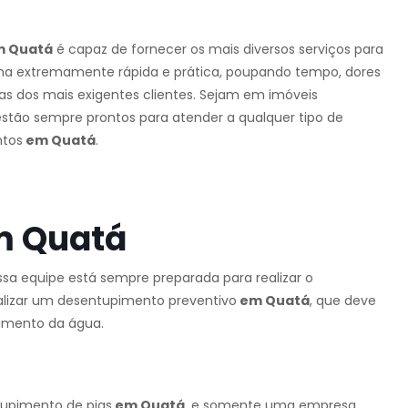
m Quatá
é capaz de fornecer os mais diversos serviços para
a extremamente rápida e prática, poupando tempo, dores
as dos mais exigentes clientes. Sejam em imóveis
s estão sempre prontos para atender a qualquer tipo de
ntos
em Quatá
.
m Quatá
ossa equipe está sempre preparada para realizar o
realizar um desentupimento preventivo
em Quatá
, que deve
amento da água.
ntupimento de pias
em Quatá
, e somente uma empresa