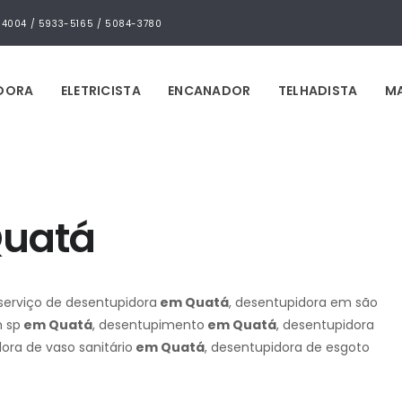
4-4004 / 5933-5165 / 5084-3780
IDORA
ELETRICISTA
ENCANADOR
TELHADISTA
MA
Quatá
 serviço de desentupidora
em Quatá
, desentupidora em são
m sp
em Quatá
, desentupimento
em Quatá
, desentupidora
dora de vaso sanitário
em Quatá
, desentupidora de esgoto