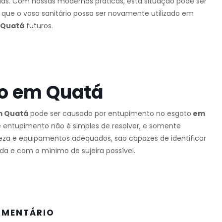
las. Com nossas modernas práticas, esta situação pode ser
 que o vaso sanitário possa ser novamente utilizado em
 Quatá
futuros.
to em Quatá
 Quatá
pode ser causado por entupimento no esgoto
em
e entupimento não é simples de resolver, e somente
mpeza e equipamentos adequados, são capazes de identificar
da e com o mínimo de sujeira possível.
OMENTÁRIO