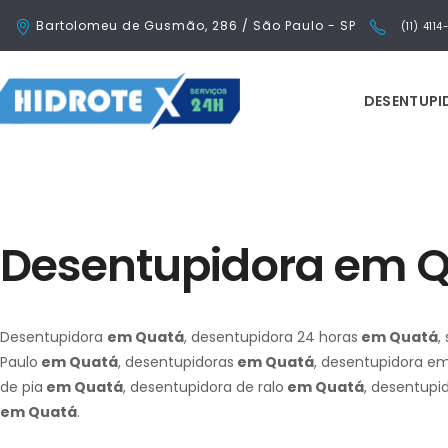
Bartolomeu de Gusmão, 286 / São Paulo - SP
(11) 411
DESENTUP
Desentupidora em 
Desentupidora
em Quatá
, desentupidora 24 horas
em Quatá
,
Paulo
em Quatá
, desentupidoras
em Quatá
, desentupidora e
de pia
em Quatá
, desentupidora de ralo
em Quatá
, desentupi
em Quatá
.