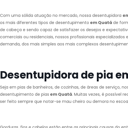
Com uma sólida atuação no mercado, nossa desentupidora
e
os mais diferentes tipos de desentupimento
em Quatá
de form
de cabeça e sendo capaz de satisfazer os desejos e expectativ
comerciais ou residenciais, nossos profissionais especializado
demanda, dos mais simples aos mais complexos desentupime
Desentupidora de pia e
Seja em pias de banheiros, de cozinhas, de áreas de serviço, n
desentupimento de pias
em Quatá
. Muitas vezes, é possível 
ser feito sempre que notar-se mau cheiro ou demora no esco
Gorduras, fios e cabelos estão entre as principais causas do e