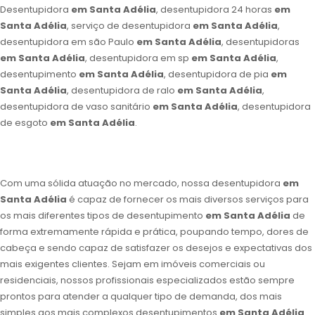
Desentupidora
em Santa Adélia
, desentupidora 24 horas
em
Santa Adélia
, serviço de desentupidora
em Santa Adélia
,
desentupidora em são Paulo
em Santa Adélia
, desentupidoras
em Santa Adélia
, desentupidora em sp
em Santa Adélia
,
desentupimento
em Santa Adélia
, desentupidora de pia
em
Santa Adélia
, desentupidora de ralo
em Santa Adélia
,
desentupidora de vaso sanitário
em Santa Adélia
, desentupidora
de esgoto
em Santa Adélia
.
Com uma sólida atuação no mercado, nossa desentupidora
em
Santa Adélia
é capaz de fornecer os mais diversos serviços para
os mais diferentes tipos de desentupimento
em Santa Adélia
de
forma extremamente rápida e prática, poupando tempo, dores de
cabeça e sendo capaz de satisfazer os desejos e expectativas dos
mais exigentes clientes. Sejam em imóveis comerciais ou
residenciais, nossos profissionais especializados estão sempre
prontos para atender a qualquer tipo de demanda, dos mais
simples aos mais complexos desentupimentos
em Santa Adélia
.