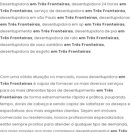
Desentupidora
em Três Fronteiras
, desentupidora 24 horas
em
Três Fronteiras
, serviço de desentupidora
em Três Fronteiras
,
desentupidora em são Paulo
em Três Fronteiras
, desentupidoras
em Três Fronteiras
, desentupidora em sp
em Três Fronteiras
,
desentupimento
em Três Fronteiras
, desentupidora de pia
em
Três Fronteiras
, desentupidora de ralo
em Três Fronteiras
,
desentupidora de vaso sanitário
em Três Fronteiras
,
desentupidora de esgoto
em Três Fronteiras
.
Com uma sólida atuação no mercado, nossa desentupidora
em
Três Fronteiras
é capaz de fornecer os mais diversos serviços
para os mais diferentes tipos de desentupimento
em Três
Fronteiras
de forma extremamente rápida e prática, poupando
tempo, dores de cabeça e sendo capaz de satisfazer os desejos e
expectativas dos mais exigentes clientes. Sejam em imóveis
comerciais ou residenciais, nossos profissionais especializados
estão sempre prontos para atender a qualquer tipo de demanda,
dos mais simples aos mais complexos desentupimentos
em Três