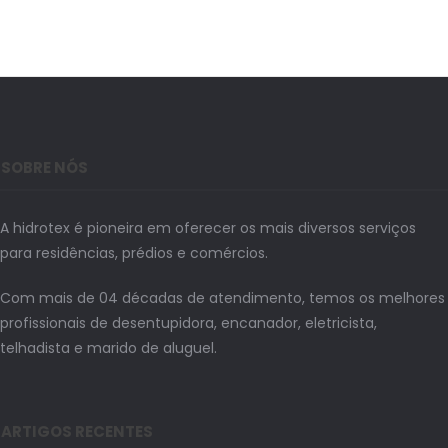
SOBRE NÓS
A hidrotex é pioneira em oferecer os mais diversos serviços
para residências, prédios e comércios.
Com mais de 04 décadas de atendimento, temos os melhores
profissionais de desentupidora, encanador, eletricista,
telhadista e marido de aluguel.
ARTIGOS RECENTES