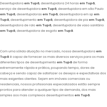
Desentupidora
em Tupã
, desentupidora 24 horas
em Tupã
,
serviço de desentupidora
em Tupã
, desentupidora em são Paulo
em Tupã
, desentupidoras
em Tupã
, desentupidora em sp
em
Tupã
, desentupimento
em Tupã
, desentupidora de pia
em Tupã
,
desentupidora de ralo
em Tupã
, desentupidora de vaso sanitário
em Tupã
, desentupidora de esgoto
em Tupã
.
Com uma sólida atuação no mercado, nossa desentupidora
em
Tupã
é capaz de fornecer os mais diversos serviços para os mais
diferentes tipos de desentupimento
em Tupã
de forma
extremamente rápida e prática, poupando tempo, dores de
cabeça e sendo capaz de satisfazer os desejos e expectativas dos
mais exigentes clientes. Sejam em imóveis comerciais ou
residenciais, nossos profissionais especializados estão sempre
prontos para atender a qualquer tipo de demanda, dos mais
simples aos mais complexos desentupimentos
em Tupã
.