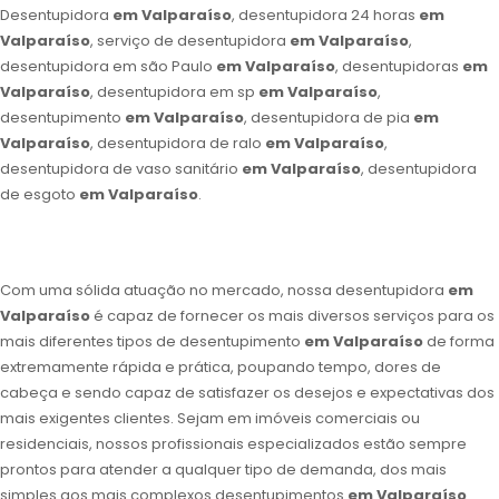
Desentupidora
em Valparaíso
, desentupidora 24 horas
em
Valparaíso
, serviço de desentupidora
em Valparaíso
,
desentupidora em são Paulo
em Valparaíso
, desentupidoras
em
Valparaíso
, desentupidora em sp
em Valparaíso
,
desentupimento
em Valparaíso
, desentupidora de pia
em
Valparaíso
, desentupidora de ralo
em Valparaíso
,
desentupidora de vaso sanitário
em Valparaíso
, desentupidora
de esgoto
em Valparaíso
.
Com uma sólida atuação no mercado, nossa desentupidora
em
Valparaíso
é capaz de fornecer os mais diversos serviços para os
mais diferentes tipos de desentupimento
em Valparaíso
de forma
extremamente rápida e prática, poupando tempo, dores de
cabeça e sendo capaz de satisfazer os desejos e expectativas dos
mais exigentes clientes. Sejam em imóveis comerciais ou
residenciais, nossos profissionais especializados estão sempre
prontos para atender a qualquer tipo de demanda, dos mais
simples aos mais complexos desentupimentos
em Valparaíso
.