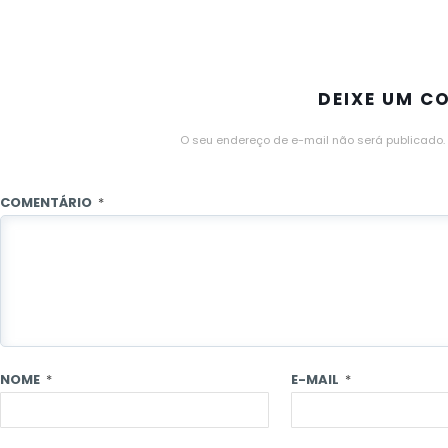
DEIXE UM C
O seu endereço de e-mail não será publicado.
COMENTÁRIO
*
NOME
*
E-MAIL
*