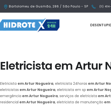
Bartolomeu de Gusmão, 286 / São Paulo - SP
(11) 411
DESENTUP
Eletricista em Artur
Eletricista
em Artur Nogueira
, eletricista 24horas
em Artur No
eletricistas
em Artur Nogueira
, eletricista em sp
em Artur No
emergência
em Artur Nogueira
, serviços de eletricista
em Art
residencial
em Artur Nogueira
, eletricista de manutenção
em 