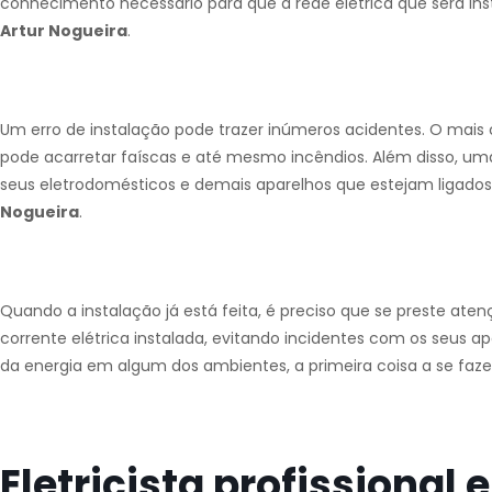
conhecimento necessário para que a rede elétrica que será in
Artur Nogueira
.
Um erro de instalação pode trazer inúmeros acidentes. O mai
pode acarretar faíscas e até mesmo incêndios. Além disso, uma 
seus eletrodomésticos e demais aparelhos que estejam ligado
Nogueira
.
Quando a instalação já está feita, é preciso que se preste at
corrente elétrica instalada, evitando incidentes com os seus a
da energia em algum dos ambientes, a primeira coisa a se fazer
Eletricista profissional