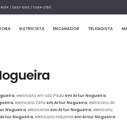
4-4004 / 5933-5165 / 5084-3780
IDORA
ELETRICISTA
ENCANADOR
TELHADISTA
MA
 Nogueira
gueira
, eletricista em são Paulo
em Artur Nogueira
,
gueira
, eletricista 24hs
em Artur Nogueira
, eletricista de
ur Nogueira
, eletricistas
em Artur Nogueira
, eletricista
Artur Nogueira
, eletricista industrial
em Artur Nogueira
.