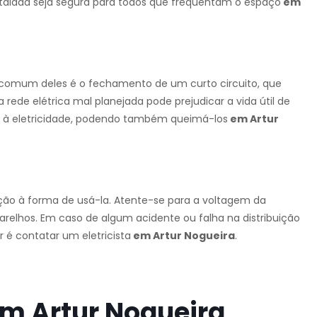
stalada seja segura para todos que frequentam o espaço
em
s comum deles é o fechamento de um curto circuito, que
rede elétrica mal planejada pode prejudicar a vida útil de
s à eletricidade, podendo também queimá-los
em Artur
enção à forma de usá-la. Atente-se para a voltagem da
parelhos. Em caso de algum acidente ou falha na distribuição
 é contatar um eletricista
em Artur Nogueira
.
 em Artur Nogueira