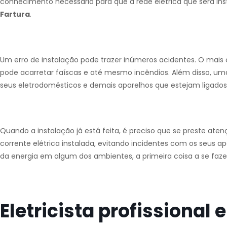
conhecimento necessário para que a rede elétrica que será in
Fartura
.
Um erro de instalação pode trazer inúmeros acidentes. O mai
pode acarretar faíscas e até mesmo incêndios. Além disso, uma 
seus eletrodomésticos e demais aparelhos que estejam ligado
Quando a instalação já está feita, é preciso que se preste at
corrente elétrica instalada, evitando incidentes com os seus a
da energia em algum dos ambientes, a primeira coisa a se fazer
Eletricista profissional