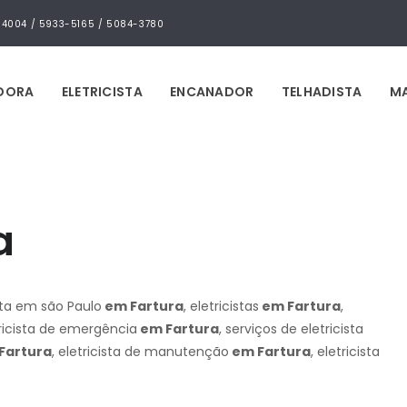
4-4004 / 5933-5165 / 5084-3780
IDORA
ELETRICISTA
ENCANADOR
TELHADISTA
MA
a
ista em são Paulo
em Fartura
, eletricistas
em Fartura
,
tricista de emergência
em Fartura
, serviços de eletricista
Fartura
, eletricista de manutenção
em Fartura
, eletricista