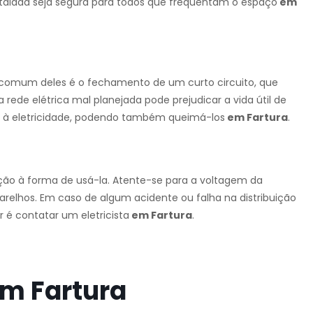
stalada seja segura para todos que frequentam o espaço
em
s comum deles é o fechamento de um curto circuito, que
rede elétrica mal planejada pode prejudicar a vida útil de
s à eletricidade, podendo também queimá-los
em Fartura
.
enção à forma de usá-la. Atente-se para a voltagem da
parelhos. Em caso de algum acidente ou falha na distribuição
 é contatar um eletricista
em Fartura
.
 em Fartura