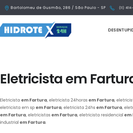
Bartolomeu de Gusmão, 286 / São Paulo - SP
(11) 411
DESENTUP
Eletricista em Fartur
Eletricista
em Fartura
, eletricista 24horas
em Fartura
, eletric
eletricista em sp
em Fartura
, eletricista 24hs
em Fartura
, ele
em Fartura
, eletricistas
em Fartura
, eletricista residencial
em 
industrial
em Fartura
.