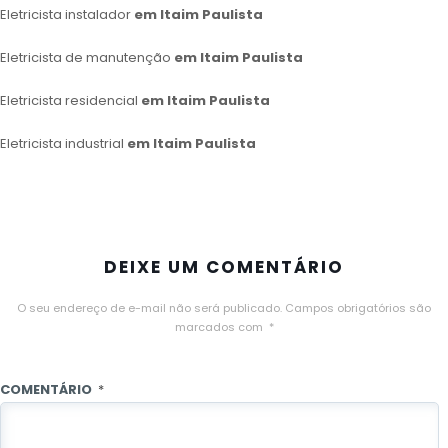
Eletricista instalador
em Itaim Paulista
Eletricista de manutenção
em Itaim Paulista
Eletricista residencial
em Itaim Paulista
Eletricista industrial
em Itaim Paulista
DEIXE UM COMENTÁRIO
O seu endereço de e-mail não será publicado.
Campos obrigatórios são
marcados com
*
COMENTÁRIO
*