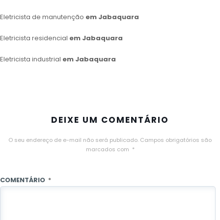
Eletricista de manutenção
em Jabaquara
Eletricista residencial
em Jabaquara
Eletricista industrial
em Jabaquara
DEIXE UM COMENTÁRIO
O seu endereço de e-mail não será publicado.
Campos obrigatórios são
marcados com
*
COMENTÁRIO
*