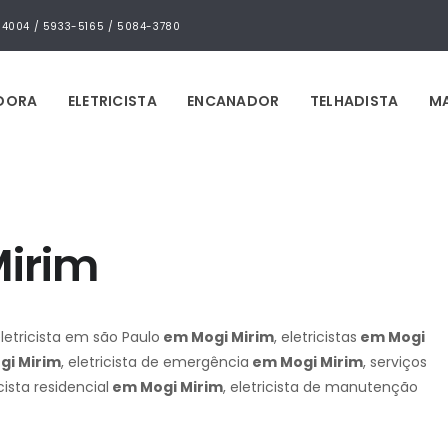
4-4004 / 5933-5165 / 5084-3780
IDORA
ELETRICISTA
ENCANADOR
TELHADISTA
MA
Mirim
eletricista em são Paulo
em Mogi Mirim
, eletricistas
em Mogi
i Mirim
, eletricista de emergência
em Mogi Mirim
, serviços
icista residencial
em Mogi Mirim
, eletricista de manutenção