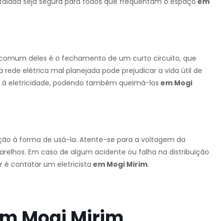
stalada seja segura para todos que frequentam o espaço
em
s comum deles é o fechamento de um curto circuito, que
rede elétrica mal planejada pode prejudicar a vida útil de
s à eletricidade, podendo também queimá-los
em Mogi
enção à forma de usá-la. Atente-se para a voltagem da
parelhos. Em caso de algum acidente ou falha na distribuição
 é contatar um eletricista
em Mogi Mirim
.
 em Mogi Mirim