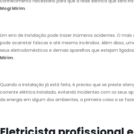
conhecimento necessário para que a rede elétrica que será in
Mogi Mirim
.
Um erro de instalação pode trazer inúmeros acidentes. O mai
pode acarretar faíscas e até mesmo incêndios. Além disso, uma 
seus eletrodomésticos e demais aparelhos que estejam ligado
Mirim
.
Quando a instalação já está feita, é preciso que se preste at
corrente elétrica instalada, evitando incidentes com os seus a
da energia em algum dos ambientes, a primeira coisa a se fazer
Eletricista profissional