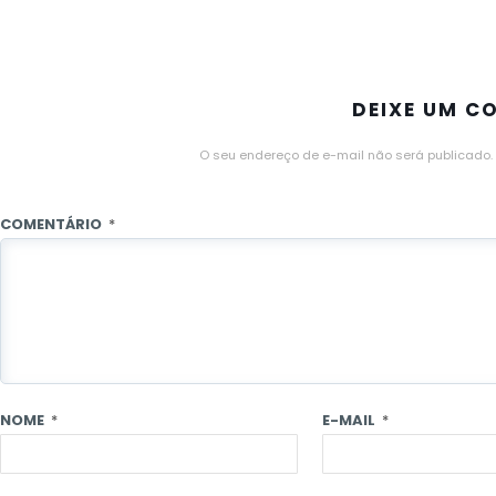
DEIXE UM C
O seu endereço de e-mail não será publicado.
COMENTÁRIO
*
NOME
*
E-MAIL
*