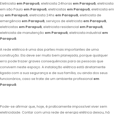
Eletricista
em Parapuã
, eletricista 24horas
em Parapuã
, eletricista
em são Paulo
em Parapuã
, eletricistas
em Parapuã
, eletricista em
sp
em Parapuã
, eletricista 24hs
em Parapuã
, eletricista de
emergência
em Parapuã
, serviços de eletricista
em Parapuã
,
eletricistas
em Parapuã
, eletricista residencial
em Parapuã
,
eletricista de manutenção
em Parapuã
, eletricista industrial
em
Parapuã
.
A rede elétrica é uma das partes mais importantes de uma
construção. Ela deve ser muito bem planejada, porque qualquer
erro pode trazer graves consequências para as pessoas que
convivem neste espaço. A instalação elétrica está diretamente
ligada com a sua segurança e de sua família, ou ainda dos seus
funcionários, caso se trate de um ambiente profissional
em
Parapuã
.
Pode-se afirmar que, hoje, é praticamente impossível viver sem
eletricidade. Contar com uma rede de energia elétrica deixou, há