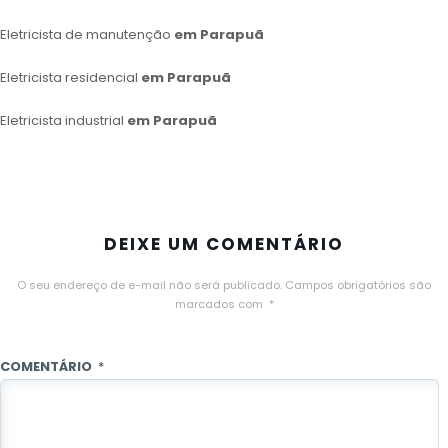
Eletricista de manutenção
em Parapuã
Eletricista residencial
em Parapuã
Eletricista industrial
em Parapuã
DEIXE UM COMENTÁRIO
O seu endereço de e-mail não será publicado.
Campos obrigatórios são
marcados com
*
COMENTÁRIO
*