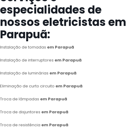
especialidades de
nossos eletricistas em
Parapuã:
Instalação de tomadas
em Parapuã
Instalação de interruptores
em Parapuã
Instalação de luminárias
em Parapuã
Eliminação de curto circuito
em Parapuã
Troca de lâmpadas
em Parapuã
Troca de disjuntores
em Parapuã
Troca de resistência
em Parapuã