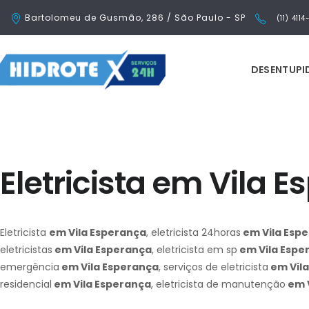
Bartolomeu de Gusmão, 286 / São Paulo - SP
(11) 411
DESENTUP
Eletricista em Vila 
Eletricista
em Vila Esperança
, eletricista 24horas
em Vila Esp
eletricistas
em Vila Esperança
, eletricista em sp
em Vila Espe
emergência
em Vila Esperança
, serviços de eletricista
em Vil
residencial
em Vila Esperança
, eletricista de manutenção
em V