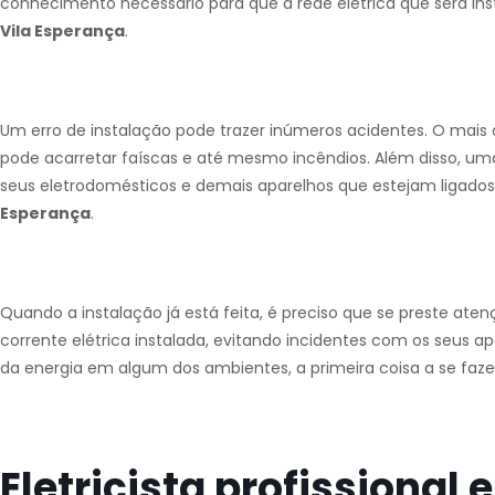
conhecimento necessário para que a rede elétrica que será in
Vila Esperança
.
Um erro de instalação pode trazer inúmeros acidentes. O mai
pode acarretar faíscas e até mesmo incêndios. Além disso, uma 
seus eletrodomésticos e demais aparelhos que estejam ligado
Esperança
.
Quando a instalação já está feita, é preciso que se preste at
corrente elétrica instalada, evitando incidentes com os seus a
da energia em algum dos ambientes, a primeira coisa a se fazer
Eletricista profissional