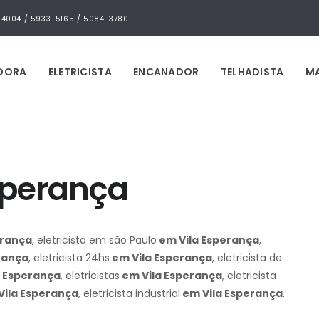
4-4004 / 5933-5165 / 5084-3780
IDORA
ELETRICISTA
ENCANADOR
TELHADISTA
MA
Esperança
erança
, eletricista em são Paulo
em Vila Esperança
,
rança
, eletricista 24hs
em Vila Esperança
, eletricista de
a Esperança
, eletricistas
em Vila Esperança
, eletricista
ila Esperança
, eletricista industrial
em Vila Esperança
.