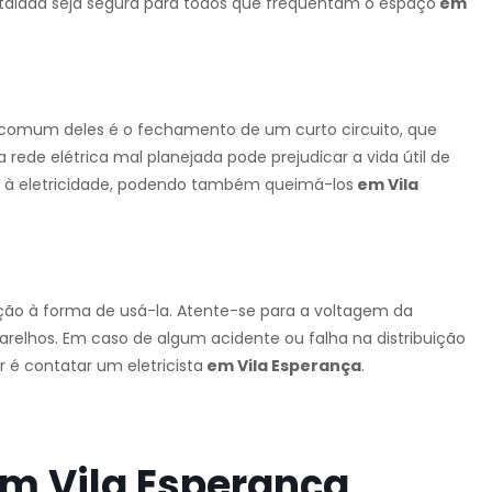
stalada seja segura para todos que frequentam o espaço
em
s comum deles é o fechamento de um curto circuito, que
rede elétrica mal planejada pode prejudicar a vida útil de
s à eletricidade, podendo também queimá-los
em Vila
enção à forma de usá-la. Atente-se para a voltagem da
parelhos. Em caso de algum acidente ou falha na distribuição
 é contatar um eletricista
em Vila Esperança
.
 em Vila Esperança