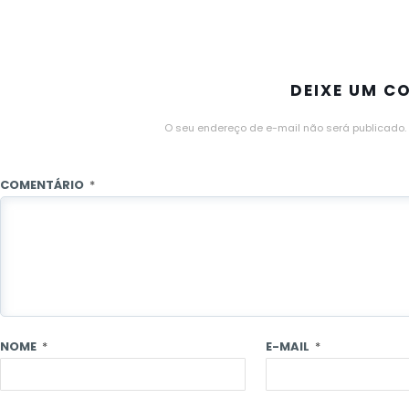
DEIXE UM C
O seu endereço de e-mail não será publicado.
COMENTÁRIO
*
NOME
*
E-MAIL
*