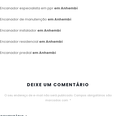
Encanador especialista em ppr
em Anhembi
Encanador de manutenção
em Anhembi
Encanador instalador
em Anhembi
Encanador residencial
em Anhembi
Encanador predial
em Anhembi
DEIXE UM COMENTÁRIO
O seu endereço de e-mail não será publicado.
Campos obrigatórios são
marcados com
*