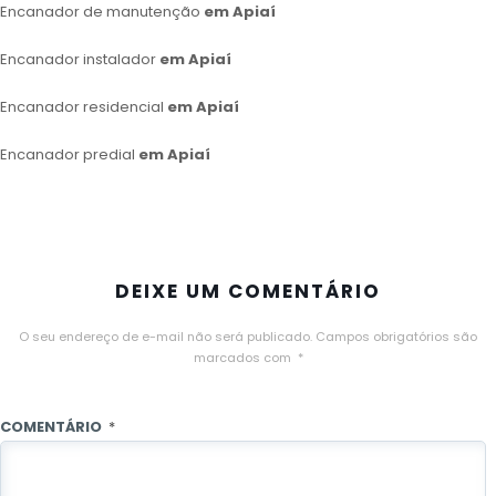
Encanador de manutenção
em Apiaí
Encanador instalador
em Apiaí
Encanador residencial
em Apiaí
Encanador predial
em Apiaí
DEIXE UM COMENTÁRIO
O seu endereço de e-mail não será publicado.
Campos obrigatórios são
marcados com
*
COMENTÁRIO
*