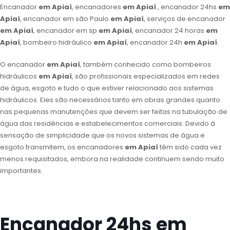
Encanador
em Apiaí
, encanadores
em Apiaí
, encanador 24hs
em
Apiaí
, encanador em são Paulo
em Apiaí
, serviços de encanador
em Apiaí
, encanador em sp
em Apiaí
, encanador 24 horas
em
Apiaí
, bombeiro hidráulico
em Apiaí
, encanador 24h
em Apiaí
.
O encanador
em Apiaí
, também conhecido como bombeiros
hidráulicos
em Apiaí
, são profissionais especializados em redes
de água, esgoto e tudo o que estiver relacionado aos sistemas
hidráulicos. Eles são necessários tanto em obras grandes quanto
nas pequenas manutenções que devem ser feitas na tubulação de
água das residências e estabelecimentos comerciais. Devido à
sensação de simplicidade que os novos sistemas de água e
esgoto transmitem, os encanadores
em Apiaí
têm sido cada vez
menos requisitados, embora na realidade continuem sendo muito
importantes.
Encanador 24hs em