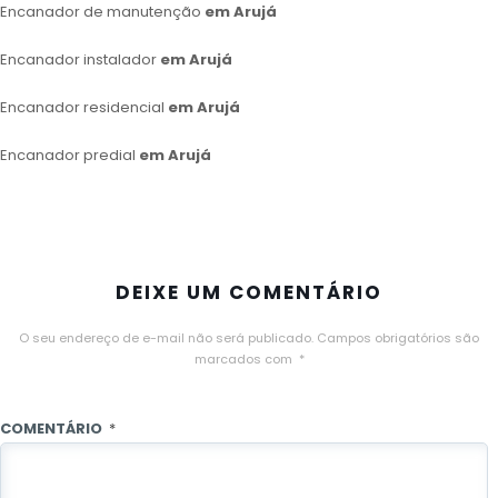
Encanador de manutenção
em Arujá
Encanador instalador
em Arujá
Encanador residencial
em Arujá
Encanador predial
em Arujá
DEIXE UM COMENTÁRIO
O seu endereço de e-mail não será publicado.
Campos obrigatórios são
marcados com
*
COMENTÁRIO
*