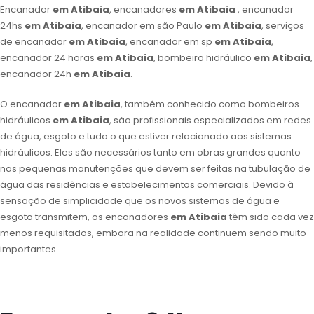
Encanador
em Atibaia
, encanadores
em Atibaia
, encanador
24hs
em Atibaia
, encanador em são Paulo
em Atibaia
, serviços
de encanador
em Atibaia
, encanador em sp
em Atibaia
,
encanador 24 horas
em Atibaia
, bombeiro hidráulico
em Atibaia
,
encanador 24h
em Atibaia
.
O encanador
em Atibaia
, também conhecido como bombeiros
hidráulicos
em Atibaia
, são profissionais especializados em redes
de água, esgoto e tudo o que estiver relacionado aos sistemas
hidráulicos. Eles são necessários tanto em obras grandes quanto
nas pequenas manutenções que devem ser feitas na tubulação de
água das residências e estabelecimentos comerciais. Devido à
sensação de simplicidade que os novos sistemas de água e
esgoto transmitem, os encanadores
em Atibaia
têm sido cada vez
menos requisitados, embora na realidade continuem sendo muito
importantes.