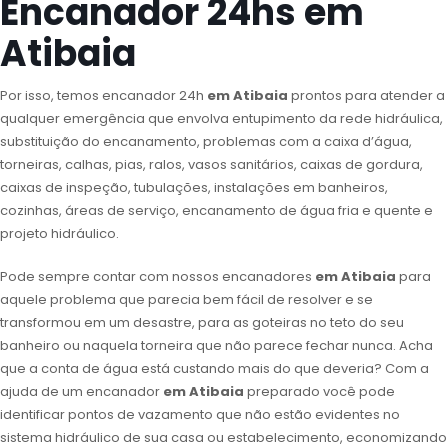
Encanador 24hs em
Atibaia
Por isso, temos encanador 24h
em Atibaia
prontos para atender a
qualquer emergência que envolva entupimento da rede hidráulica,
substituição do encanamento, problemas com a caixa d’água,
torneiras, calhas, pias, ralos, vasos sanitários, caixas de gordura,
caixas de inspeção, tubulações, instalações em banheiros,
cozinhas, áreas de serviço, encanamento de água fria e quente e
projeto hidráulico.
Pode sempre contar com nossos encanadores
em Atibaia
para
aquele problema que parecia bem fácil de resolver e se
transformou em um desastre, para as goteiras no teto do seu
banheiro ou naquela torneira que não parece fechar nunca. Acha
que a conta de água está custando mais do que deveria? Com a
ajuda de um encanador
em Atibaia
preparado você pode
identificar pontos de vazamento que não estão evidentes no
sistema hidráulico de sua casa ou estabelecimento, economizando