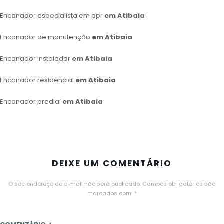
Encanador especialista em ppr
em Atibaia
Encanador de manutenção
em Atibaia
Encanador instalador
em Atibaia
Encanador residencial
em Atibaia
Encanador predial
em Atibaia
DEIXE UM COMENTÁRIO
O seu endereço de e-mail não será publicado.
Campos obrigatórios são
marcados com
*