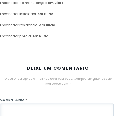
Encanador de manutenção
em Bilac
Encanador instalador
em Bilac
Encanador residencial
em Bilac
Encanador predial
em Bilac
DEIXE UM COMENTÁRIO
O seu endereço de e-mail não será publicado.
Campos obrigatórios são
marcados com
*
COMENTÁRIO
*