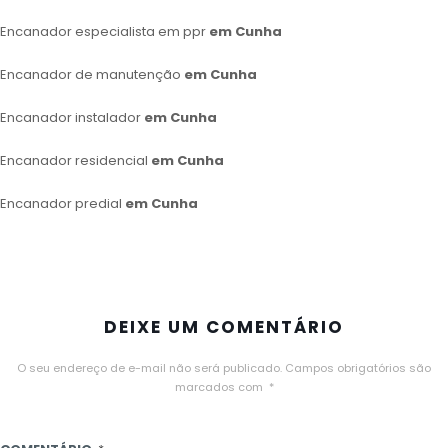
Encanador especialista em ppr
em Cunha
Encanador de manutenção
em Cunha
Encanador instalador
em Cunha
Encanador residencial
em Cunha
Encanador predial
em Cunha
DEIXE UM COMENTÁRIO
O seu endereço de e-mail não será publicado.
Campos obrigatórios são
marcados com
*