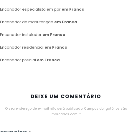
Encanador especialista em ppr
em Franca
Encanador de manutenção
em Franca
Encanador instalador
em Franca
Encanador residencial
em Franca
Encanador predial
em Franca
DEIXE UM COMENTÁRIO
O seu endereço de e-mail não será publicado.
Campos obrigatórios são
marcados com
*