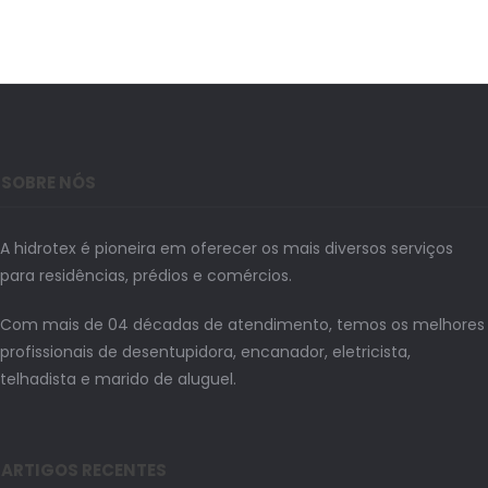
SOBRE NÓS
A hidrotex é pioneira em oferecer os mais diversos serviços
para residências, prédios e comércios.
Com mais de 04 décadas de atendimento, temos os melhores
profissionais de desentupidora, encanador, eletricista,
telhadista e marido de aluguel.
ARTIGOS RECENTES