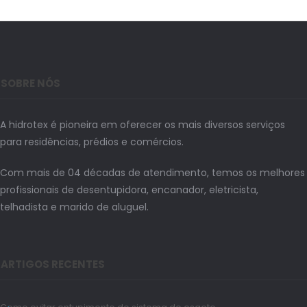
SOBRE NÓS
A hidrotex é pioneira em oferecer os mais diversos serviços
para residências, prédios e comércios.
Com mais de 04 décadas de atendimento, temos os melhores
profissionais de desentupidora, encanador, eletricista,
telhadista e marido de aluguel.
ARTIGOS RECENTES