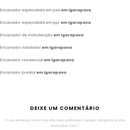
Encanador especialista em pex
em Igarapava
Encanador especialista em ppr
em Igarapava
Encanador de manutenção
em Igarapava
Encanador instalador
em Igarapava
Encanador residencial
em Igarapava
Encanador predial
em Igarapava
DEIXE UM COMENTÁRIO
O seu endereço de e-mail não será publicado.
Campos obrigatórios são
marcados com
*