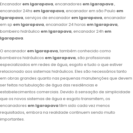
Encanador
em Igarapava
, encanadores
em Igarapava
,
encanador 24hs
em Igarapava
, encanador em são Paulo
em
Igarapava
, serviços de encanador
em Igarapava
, encanador
em sp
em Igarapava
, encanador 24 horas
em Igarapava
,
bombeiro hidráulico
em Igarapava
, encanador 24h
em
Igarapava
.
O encanador
em Igarapava
, também conhecido como
bombeiros hidráulicos
em Igarapava
, são profissionais
especializados em redes de água, esgoto e tudo o que estiver
relacionado aos sistemas hidráulicos. Eles são necessários tanto
em obras grandes quanto nas pequenas manutenções que devem
ser feitas na tubulação de água das residências e
estabelecimentos comerciais. Devido à sensação de simplicidade
que os novos sistemas de água e esgoto transmitem, os
encanadores
em Igarapava
têm sido cada vez menos
requisitados, embora na realidade continuem sendo muito
importantes.