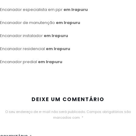
Encanador especialista em ppr
em Irapuru
Encanador de manutenção
em Irapuru
Encanador instalador
em Irapuru
Encanador residencial
em Irapuru
Encanador predial
em Irapuru
DEIXE UM COMENTÁRIO
O seu endereço de e-mail não será publicado.
Campos obrigatórios são
marcados com
*