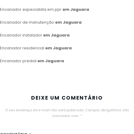
Encanador especialista em ppr
em Jaguara
Encanador de manutenção
em Jaguara
Encanador instalador
em Jaguara
Encanador residencial
em Jaguara
Encanador predial
em Jaguara
DEIXE UM COMENTÁRIO
O seu endereço de e-mail não será publicado.
Campos obrigatórios são
marcados com
*