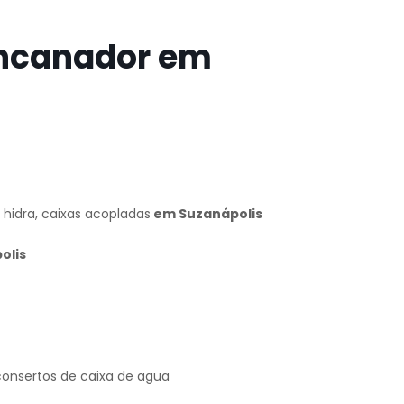
encanador em
a hidra, caixas acopladas
em Suzanápolis
olis
consertos de caixa de agua