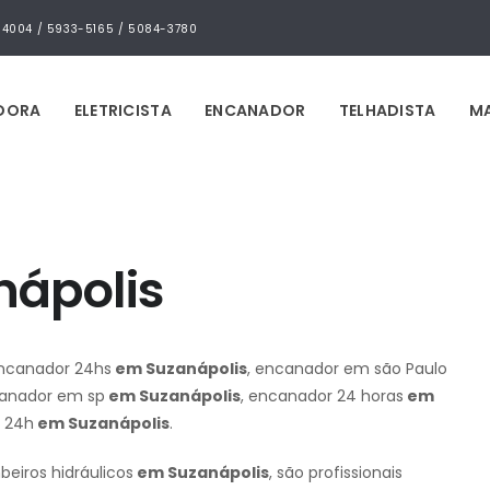
4-4004 / 5933-5165 / 5084-3780
IDORA
ELETRICISTA
ENCANADOR
TELHADISTA
MA
nápolis
ncanador 24hs
em Suzanápolis
, encanador em são Paulo
canador em sp
em Suzanápolis
, encanador 24 horas
em
r 24h
em Suzanápolis
.
iros hidráulicos
em Suzanápolis
, são profissionais