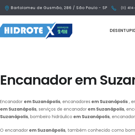
Bartolomeu de Gusmão, 286 / São Paulo - SP
(11) 411
DESENTUP
Encanador em Suza
Encanador
em Suzanápolis
, encanadores
em Suzanápolis
, e
em Suzanápolis
, serviços de encanador
em Suzanápolis
, en
Suzanápolis
, bombeiro hidráulico
em Suzanápolis
, encanado
O encanador
em Suzanápolis
, também conhecido como bombe