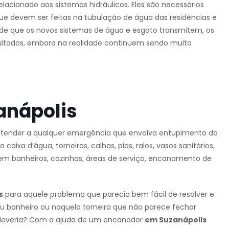
elacionado aos sistemas hidráulicos. Eles são necessários
 devem ser feitas na tubulação de água das residências e
ade que os novos sistemas de água e esgoto transmitem, os
itados, embora na realidade continuem sendo muito
anápolis
atender a qualquer emergência que envolva entupimento da
ixa d’água, torneiras, calhas, pias, ralos, vasos sanitários,
s em banheiros, cozinhas, áreas de serviço, encanamento de
s
para aquele problema que parecia bem fácil de resolver e
eu banheiro ou naquela torneira que não parece fechar
 deveria? Com a ajuda de um encanador
em Suzanápolis