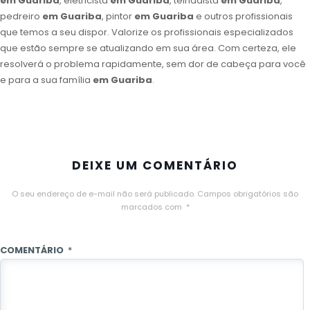
em Guariba
, eletricista
em Guariba
, telhadista
em Guariba
,
pedreiro
em Guariba
, pintor
em Guariba
e outros profissionais
que temos a seu dispor. Valorize os profissionais especializados
que estão sempre se atualizando em sua área. Com certeza, ele
resolverá o problema rapidamente, sem dor de cabeça para você
e para a sua família
em Guariba
.
DEIXE UM COMENTÁRIO
O seu endereço de e-mail não será publicado.
Campos obrigatórios são
marcados com
*
COMENTÁRIO
*