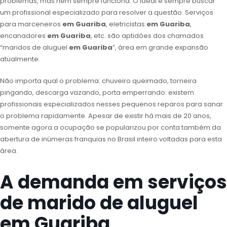
problemas, mas nem sempre funciona. O ideal é sempre buscar
um profissional especializado para resolver a questão. Serviços
para marceneiros
em Guariba
, eletricistas
em Guariba
,
encanadores
em Guariba
, etc. são aptidões dos chamados
“maridos de aluguel
em Guariba
”, área em grande expansão
atualmente.
Não importa qual o problema: chuveiro queimado, torneira
pingando, descarga vazando, porta emperrando: existem
profissionais especializados nesses pequenos reparos para sanar
o problema rapidamente. Apesar de existir há mais de 20 anos,
somente agora a ocupação se popularizou por conta também da
abertura de inúmeras franquias no Brasil inteiro voltadas para esta
área.
A demanda em serviços
de marido de aluguel
em Guariba