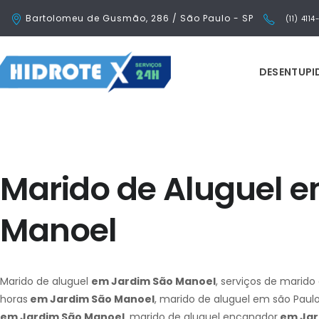
Bartolomeu de Gusmão, 286 / São Paulo - SP
(11) 411
DESENTUP
Marido de Aluguel 
Manoel
Marido de aluguel
em Jardim São Manoel
, serviços de marido
horas
em Jardim São Manoel
, marido de aluguel em são Paul
em Jardim São Manoel
, marido de aluguel encanador
em Jar