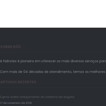
SOBRE NÓS
A hidrotex é pioneira em oferecer os mais diversos serviços par
Com mais de 04 décadas de atendimento, temos os melhores prof
ARTIGOS RECENTES
Como evitar entupimento do sistema de esgoto
17 de novembro de 2016