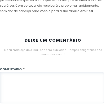
profissionais especializados que estão sempre se atualizando em
sua área. Com certeza, ele resolverá o problema rapidamente,
sem dor de cabeça para você e para a sua família
em Poá
.
DEIXE UM COMENTÁRIO
O seu endereço de e-mail não será publicado.
Campos obrigatórios são
marcados com
*
COMENTÁRIO
*