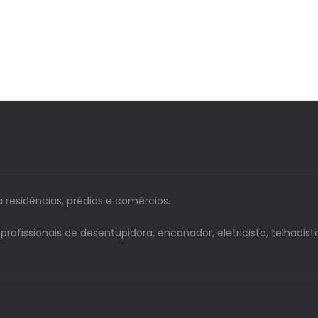
a residências, prédios e comércios.
issionais de desentupidora, encanador, eletricista, telhadista