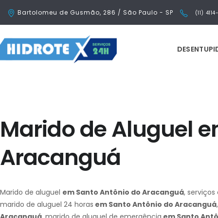
Bartolomeu de Gusmão, 286 / São Paulo - SP
(11) 411
DESENTUP
Marido de Aluguel e
Aracanguá
Marido de aluguel
em Santo Antônio do Aracanguá
, serviços
marido de aluguel 24 horas
em Santo Antônio do Aracanguá
Aracanguá
, marido de aluguel de emergência
em Santo Antô