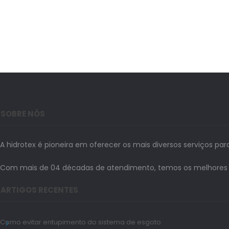
SOBRE NÓS
A hidrotex é pioneira em oferecer os mais diversos serviços par
Com mais de 04 décadas de atendimento, temos os melhores prof
ARTIGOS RECENTES
Como evitar entupimento do sistema de esgoto