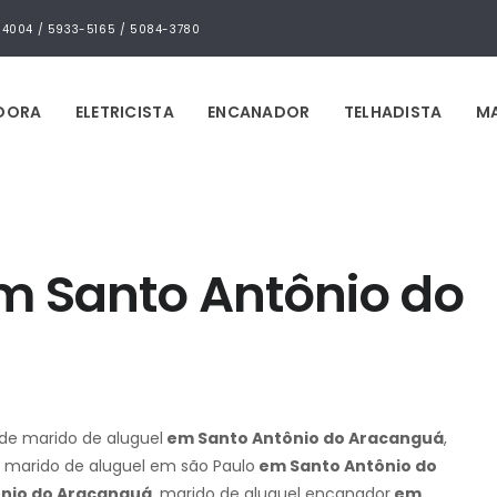
4-4004 / 5933-5165 / 5084-3780
IDORA
ELETRICISTA
ENCANADOR
TELHADISTA
MA
m Santo Antônio do
 de marido de aluguel
em Santo Antônio do Aracanguá
,
, marido de aluguel em são Paulo
em Santo Antônio do
nio do Aracanguá
, marido de aluguel encanador
em