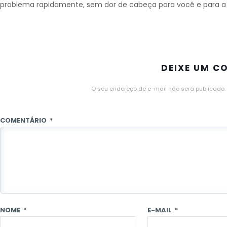
problema rapidamente, sem dor de cabeça para você e para a 
DEIXE UM C
O seu endereço de e-mail não será publicado.
COMENTÁRIO
*
NOME
*
E-MAIL
*