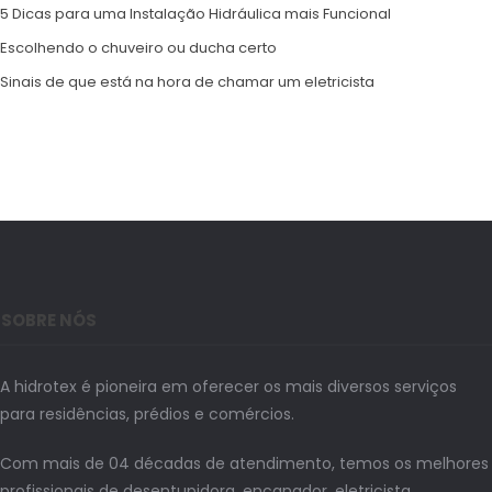
5 Dicas para uma Instalação Hidráulica mais Funcional
Escolhendo o chuveiro ou ducha certo
Sinais de que está na hora de chamar um eletricista
SOBRE NÓS
A hidrotex é pioneira em oferecer os mais diversos serviços
para residências, prédios e comércios.
Com mais de 04 décadas de atendimento, temos os melhores
profissionais de desentupidora, encanador, eletricista,