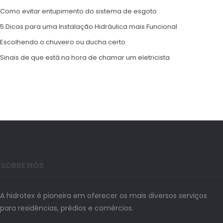
Como evitar entupimento do sistema de esgoto
5 Dicas para uma Instalação Hidráulica mais Funcional
Escolhendo o chuveiro ou ducha certo
Sinais de que está na hora de chamar um eletricista
SOBRE NÓS
A hidrotex é pioneira em oferecer os mais diversos serviços
para residências, prédios e comércios.