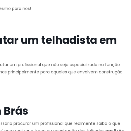
mesmo para nós!
atar um telhadista em
tar um profissional que não seja especializado na função
o, mas principalmente para aqueles que envolvem construção
 Brás
ssário procurar um profissional que realmente saiba o que
” para realizar a troca ou construção dos telhados
em Brás