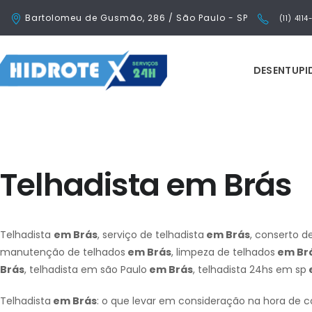
Bartolomeu de Gusmão, 286 / São Paulo - SP
(11) 411
DESENTUP
Telhadista em Brás
Telhadista
em Brás
, serviço de telhadista
em Brás
, conserto d
manutenção de telhados
em Brás
, limpeza de telhados
em Br
Brás
, telhadista em são Paulo
em Brás
, telhadista 24hs em sp
Telhadista
em Brás
: o que levar em consideração na hora de c