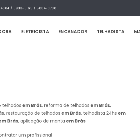
4-4004 / 5933-5165 / 5084-3780
IDORA
ELETRICISTA
ENCANADOR
TELHADISTA
MA
e telhados
em Brás
, reforma de telhados
em Brás
,
ás
, restauração de telhados
em Brás
, telhadista 24hs
em
em Brás
, aplicação de manta
em Brás
.
ontratar um profissional