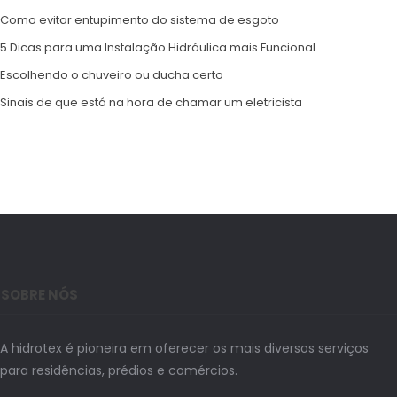
Como evitar entupimento do sistema de esgoto
5 Dicas para uma Instalação Hidráulica mais Funcional
Escolhendo o chuveiro ou ducha certo
Sinais de que está na hora de chamar um eletricista
SOBRE NÓS
A hidrotex é pioneira em oferecer os mais diversos serviços
para residências, prédios e comércios.