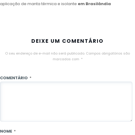
aplicação de manta térmica e isolante
em Brasilândia
DEIXE UM COMENTÁRIO
O seu endereço de e-mail não será publicado.
Campos obrigatórios são
marcados com
*
COMENTÁRIO
*
NOME
*