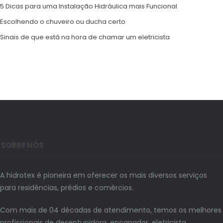
5 Dicas para uma Instalação Hidráulica mais Funcional
Escolhendo o chuveiro ou ducha certo
Sinais de que está na hora de chamar um eletricista
SOBRE NÓS
A hidrotex é pioneira em oferecer os mais diversos serviços
para residências, prédios e comércios.
Com mais de 04 décadas de atendimento, temos os melhores
profissionais de desentupidora, encanador, eletricista,