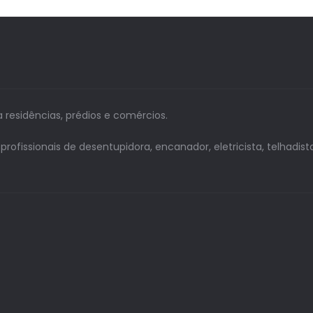
a residências, prédios e comércios.
issionais de desentupidora, encanador, eletricista, telhadista