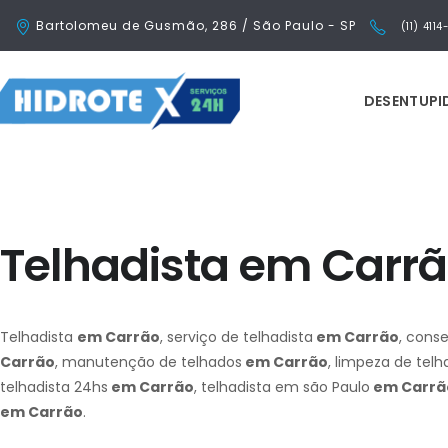
Bartolomeu de Gusmão, 286 / São Paulo - SP
(11) 411
DESENTUP
Telhadista em Carr
Telhadista
em Carrão
, serviço de telhadista
em Carrão
, cons
Carrão
, manutenção de telhados
em Carrão
, limpeza de tel
telhadista 24hs
em Carrão
, telhadista em são Paulo
em Carrã
em Carrão
.