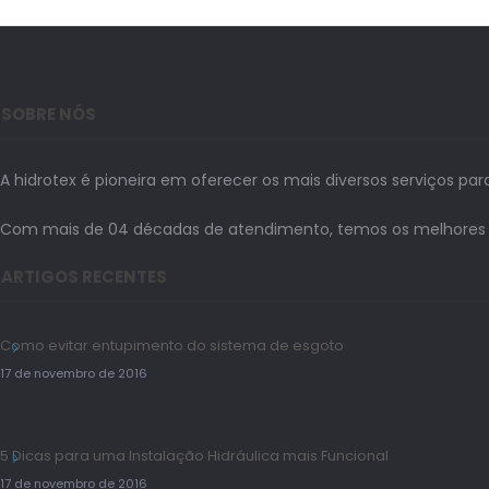
SOBRE NÓS
A hidrotex é pioneira em oferecer os mais diversos serviços par
Com mais de 04 décadas de atendimento, temos os melhores prof
ARTIGOS RECENTES
Como evitar entupimento do sistema de esgoto
17 de novembro de 2016
5 Dicas para uma Instalação Hidráulica mais Funcional
17 de novembro de 2016