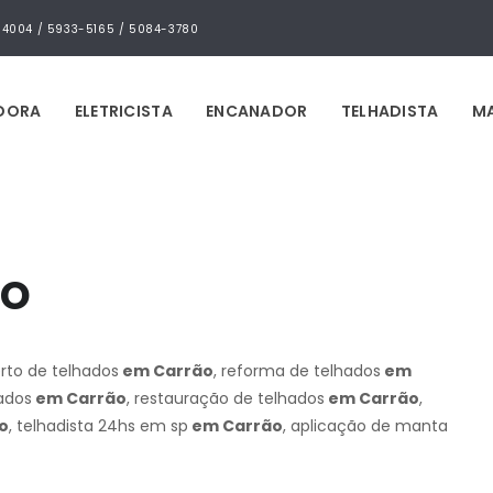
4-4004 / 5933-5165 / 5084-3780
IDORA
ELETRICISTA
ENCANADOR
TELHADISTA
MA
ão
erto de telhados
em Carrão
, reforma de telhados
em
hados
em Carrão
, restauração de telhados
em Carrão
,
o
, telhadista 24hs em sp
em Carrão
, aplicação de manta