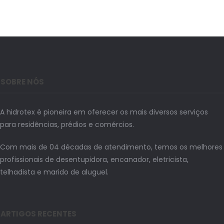
SOBRE NÓS
A hidrotex é pioneira em oferecer os mais diversos serviços
para residências, prédios e comércios.
Com mais de 04 décadas de atendimento, temos os melhores
profissionais de desentupidora, encanador, eletricista,
telhadista e marido de aluguel.
ARTIGOS RECENTES