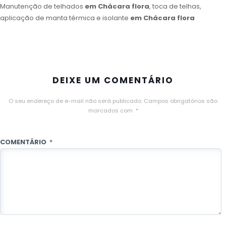
Manutenção de telhados
em Chácara flora
, toca de telhas,
aplicação de manta térmica e isolante
em Chácara flora
DEIXE UM COMENTÁRIO
O seu endereço de e-mail não será publicado.
Campos obrigatórios são
marcados com
*
COMENTÁRIO
*