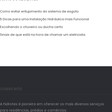
Como evitar entupimento do sistema de esgoto
5 Dicas para uma Instalação Hidráulica mais Funcional
Escolhendo o chuveiro ou ducha certo
Sinais de que está na hora de chamar um eletricista
SOBRE NÓS
A hidrotex é pioneira em oferecer os mais diversos serviços
para residências, prédios e comércios.