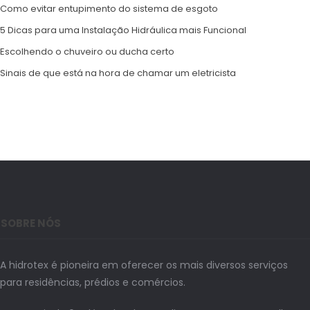
Como evitar entupimento do sistema de esgoto
5 Dicas para uma Instalação Hidráulica mais Funcional
Escolhendo o chuveiro ou ducha certo
Sinais de que está na hora de chamar um eletricista
SOBRE NÓS
A hidrotex é pioneira em oferecer os mais diversos serviços
para residências, prédios e comércios.