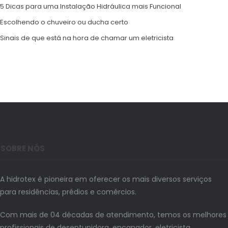
5 Dicas para uma Instalação Hidráulica mais Funcional
Escolhendo o chuveiro ou ducha certo
Sinais de que está na hora de chamar um eletricista
SOBRE NÓS
A hidrotex é pioneira em oferecer os mais diversos serviços
para residências, prédios e comércios.
Com mais de 04 décadas de atendimento, temos os melhores
profissionais de desentupidora, encanador, eletricista,