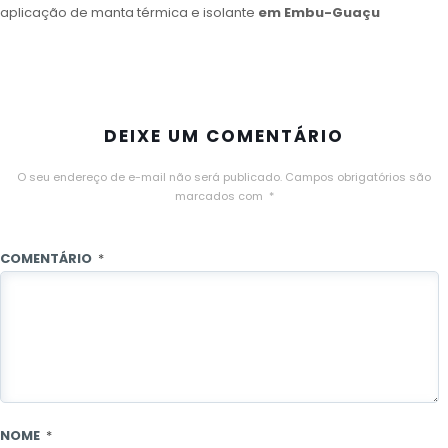
aplicação de manta térmica e isolante
em Embu-Guaçu
DEIXE UM COMENTÁRIO
O seu endereço de e-mail não será publicado.
Campos obrigatórios são
marcados com
*
COMENTÁRIO
*
NOME
*