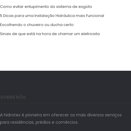
Como evitar entupimento do sistema de esgoto
5 Dicas para uma Instalação Hidráulica mais Funcional
Escolhendo o chuveiro ou ducha certo
Sinais de que está na hora de chamar um eletricista
SOBRE NÓS
A hidrotex é pioneira em oferecer os mais diversos serviços
para residências, prédios e comércios.