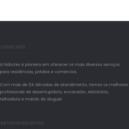
SOBRE NÓS
A hidrotex é pioneira em oferecer os mais diversos serviços
para residências, prédios e comércios.
Com mais de 04 décadas de atendimento, temos os melhores
profissionais de desentupidora, encanador, eletricista,
telhadista e marido de aluguel.
ARTIGOS RECENTES