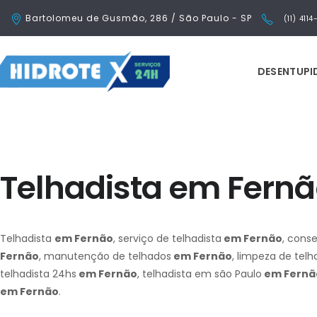
Bartolomeu de Gusmão, 286 / São Paulo - SP
(11) 411
DESENTUP
Telhadista em Fern
Telhadista
em Fernão
, serviço de telhadista
em Fernão
, cons
Fernão
, manutenção de telhados
em Fernão
, limpeza de tel
telhadista 24hs
em Fernão
, telhadista em são Paulo
em Fernã
em Fernão
.