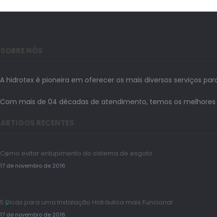
SOBRE NÓS
A hidrotex é pioneira em oferecer os mais diversos serviços par
Com mais de 04 décadas de atendimento, temos os melhores prof
ARTIGOS RECENTES
Como evitar entupimento do sistema de esgoto
17 de novembro de 2016
5 Dicas para uma Instalação Hidráulica mais Funcional
17 de novembro de 2016