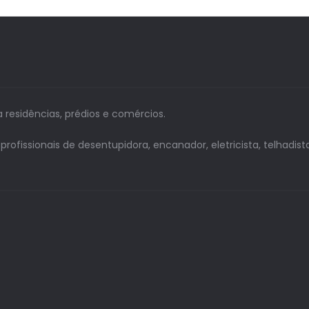
a residências, prédios e comércios.
issionais de desentupidora, encanador, eletricista, telhadista