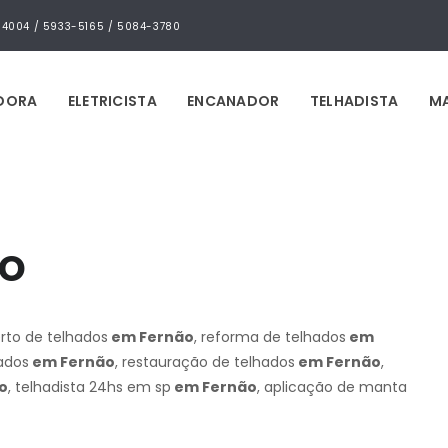
4-4004 / 5933-5165 / 5084-3780
IDORA
ELETRICISTA
ENCANADOR
TELHADISTA
MA
ão
erto de telhados
em Fernão
, reforma de telhados
em
hados
em Fernão
, restauração de telhados
em Fernão
,
o
, telhadista 24hs em sp
em Fernão
, aplicação de manta