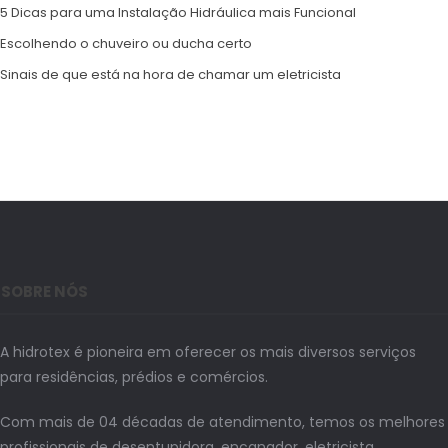
5 Dicas para uma Instalação Hidráulica mais Funcional
Escolhendo o chuveiro ou ducha certo
Sinais de que está na hora de chamar um eletricista
SOBRE NÓS
A hidrotex é pioneira em oferecer os mais diversos serviços
para residências, prédios e comércios.
Com mais de 04 décadas de atendimento, temos os melhores
profissionais de desentupidora, encanador, eletricista,