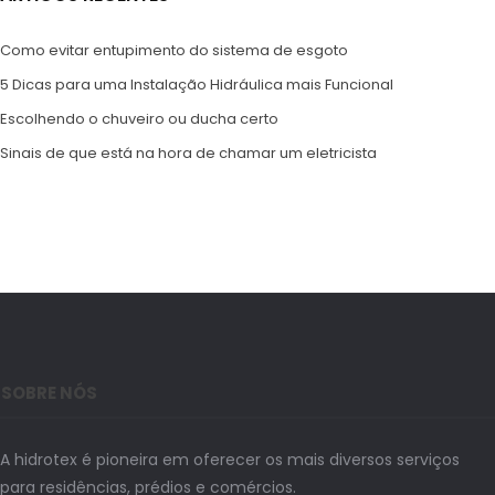
Como evitar entupimento do sistema de esgoto
5 Dicas para uma Instalação Hidráulica mais Funcional
Escolhendo o chuveiro ou ducha certo
Sinais de que está na hora de chamar um eletricista
SOBRE NÓS
A hidrotex é pioneira em oferecer os mais diversos serviços
para residências, prédios e comércios.