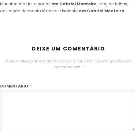
Manutenção de telhados
em Gabriel Monteiro
, toca de telhas,
aplicação de manta térmica e isolante
em Gabriel Monteiro
DEIXE UM COMENTÁRIO
O seu endereço de e-mail não será publicado.
Campos obrigatórios são
marcados com
*
COMENTÁRIO
*