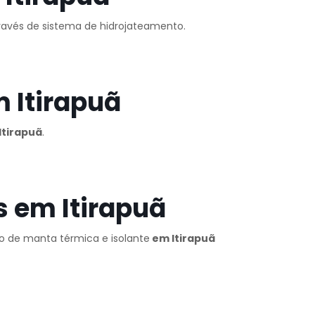
través de sistema de hidrojateamento.
 Itirapuã
Itirapuã
.
 em Itirapuã
ão de manta térmica e isolante
em Itirapuã