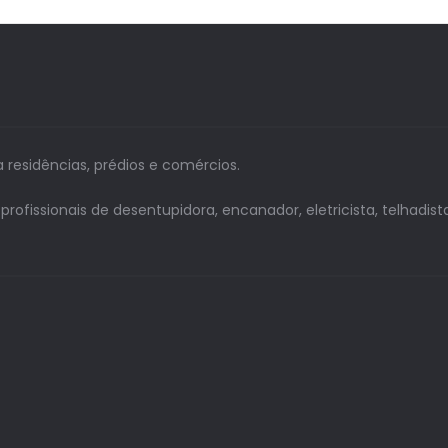
a residências, prédios e comércios.
issionais de desentupidora, encanador, eletricista, telhadista