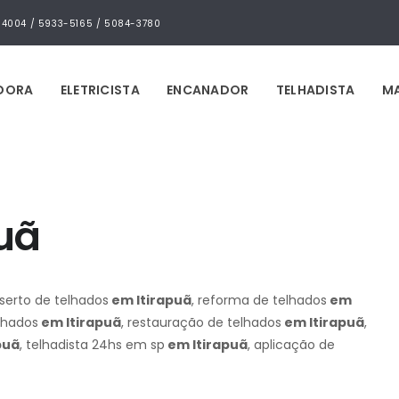
4-4004 / 5933-5165 / 5084-3780
IDORA
ELETRICISTA
ENCANADOR
TELHADISTA
MA
puã
nserto de telhados
em Itirapuã
, reforma de telhados
em
elhados
em Itirapuã
, restauração de telhados
em Itirapuã
,
puã
, telhadista 24hs em sp
em Itirapuã
, aplicação de