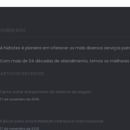
SOBRE NÓS
A hidrotex é pioneira em oferecer os mais diversos serviços par
Com mais de 04 décadas de atendimento, temos os melhores prof
ARTIGOS RECENTES
Como evitar entupimento do sistema de esgoto
17 de novembro de 2016
5 Dicas para uma Instalação Hidráulica mais Funcional
17 de novembro de 2016