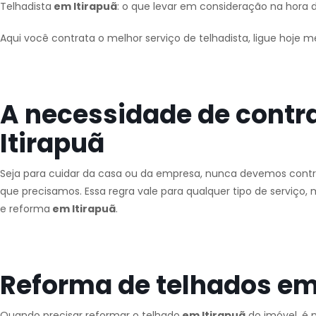
Telhadista
em Itirapuã
: o que levar em consideração na hora d
Aqui você contrata o melhor serviço de telhadista, ligue hoje 
A necessidade de contr
Itirapuã
Seja para cuidar da casa ou da empresa, nunca devemos contra
que precisamos. Essa regra vale para qualquer tipo de serviç
e reforma
em Itirapuã
.
Reforma de telhados em
Quando precisar reformar o telhado
em Itirapuã
do imóvel, é 