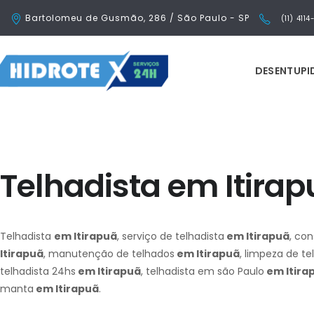
Bartolomeu de Gusmão, 286 / São Paulo - SP
(11) 411
DESENTUP
Telhadista em Itira
Telhadista
em Itirapuã
, serviço de telhadista
em Itirapuã
, co
Itirapuã
, manutenção de telhados
em Itirapuã
, limpeza de t
telhadista 24hs
em Itirapuã
, telhadista em são Paulo
em Itira
manta
em Itirapuã
.