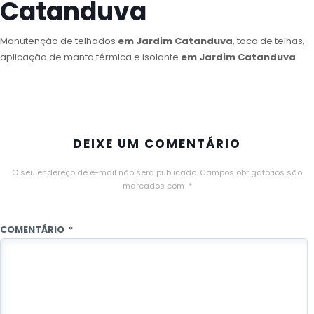
Catanduva
Manutenção de telhados
em Jardim Catanduva
, toca de telhas,
aplicação de manta térmica e isolante
em Jardim Catanduva
DEIXE UM COMENTÁRIO
O seu endereço de e-mail não será publicado.
Campos obrigatórios são
marcados com
*
COMENTÁRIO
*