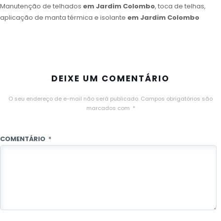
Manutenção de telhados
em Jardim Colombo
, toca de telhas,
aplicação de manta térmica e isolante
em Jardim Colombo
DEIXE UM COMENTÁRIO
O seu endereço de e-mail não será publicado.
Campos obrigatórios são
marcados com
*
COMENTÁRIO
*