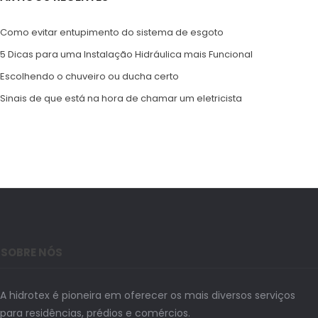
Como evitar entupimento do sistema de esgoto
5 Dicas para uma Instalação Hidráulica mais Funcional
Escolhendo o chuveiro ou ducha certo
Sinais de que está na hora de chamar um eletricista
SOBRE NÓS
A hidrotex é pioneira em oferecer os mais diversos serviços
para residências, prédios e comércios.